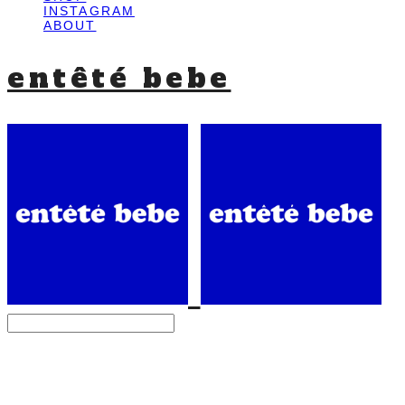
INSTAGRAM
ABOUT
entêté bebe
Search
검색
Log In
로그인
Cart
장바구니