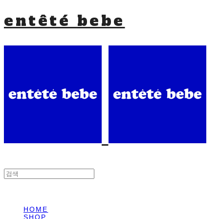
entêté bebe
HOME
SHOP